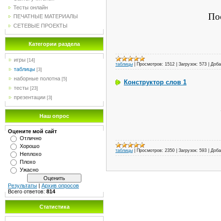
Тесты онлайн
По
ПЕЧАТНЫЕ МАТЕРИАЛЫ
СЕТЕВЫЕ ПРОЕКТЫ
Категории раздела
игры
[14]
таблицы
|
Просмотров:
1512
|
Загрузок:
573
|
Доба
таблицы
[3]
наборные полотна
[5]
Конструктор слов 1
тесты
[23]
презентации
[3]
Наш опрос
Оцените мой сайт
Отлично
Хорошо
таблицы
|
Просмотров:
2350
|
Загрузок:
593
|
Доба
Неплохо
Плохо
Ужасно
Результаты
|
Архив опросов
Всего ответов:
814
Статистика