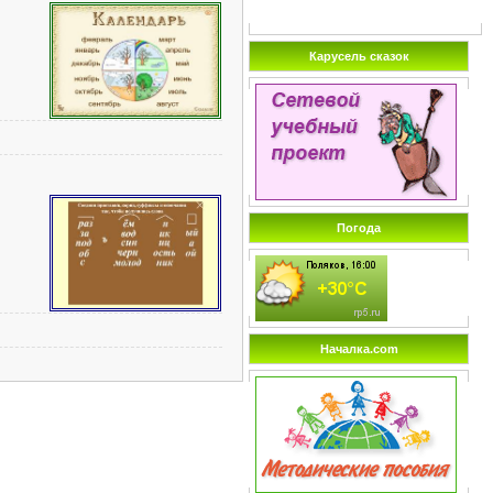
Карусель сказок
Погода
Началка.com