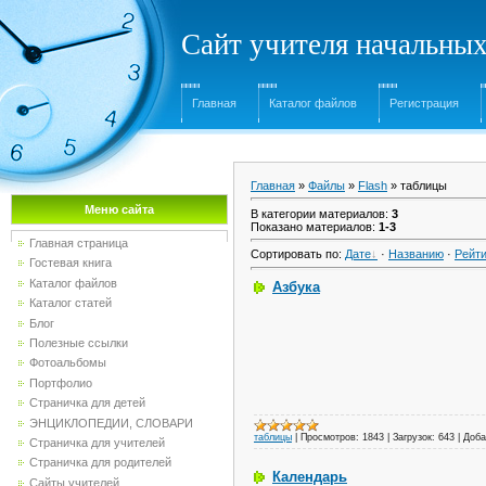
Сайт учителя начальны
Главная
Каталог файлов
Регистрация
Главная
»
Файлы
»
Flash
» таблицы
Меню сайта
В категории материалов
:
3
Показано материалов
:
1-3
Главная страница
Сортировать по
:
Дате
·
Названию
·
Рейти
Гостевая книга
Каталог файлов
Азбука
Каталог статей
Блог
Полезные ссылки
Фотоальбомы
Портфолио
Страничка для детей
ЭНЦИКЛОПЕДИИ, СЛОВАРИ
таблицы
|
Просмотров:
1843
|
Загрузок:
643
|
Доба
Страничка для учителей
Страничка для родителей
Календарь
Сайты учителей