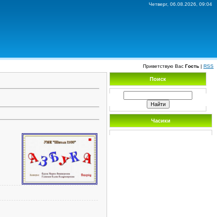
Четверг, 06.08.2026, 09:04
Приветствую Вас
Гость
|
RSS
Поиск
Часики