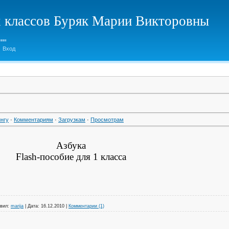
х классов Буряк Марии Викторовны
Вход
нгу
·
Комментариям
·
Загрузкам
·
Просмотрам
Азбука
Flash-пособие для 1 класса
вил:
marija
|
Дата:
16.12.2010
|
Комментарии (1)