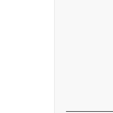
_________