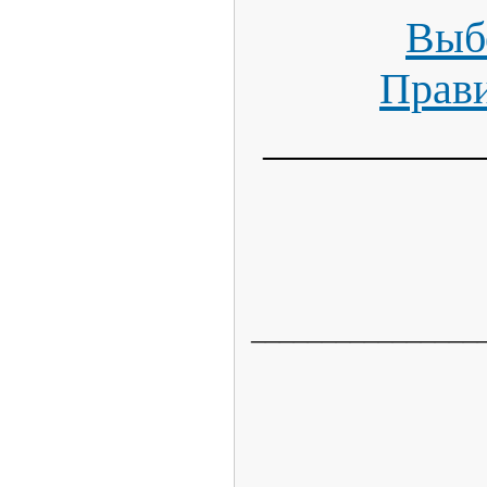
Выбе
Прави
__________
________________