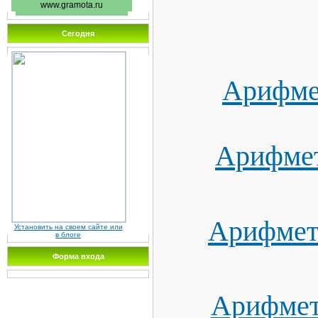
www.gramota.ru
Сегодня
Арифмет
Арифмет
Арифмети
Установить на своем сайте или
в блоге
Форма входа
Арифмети