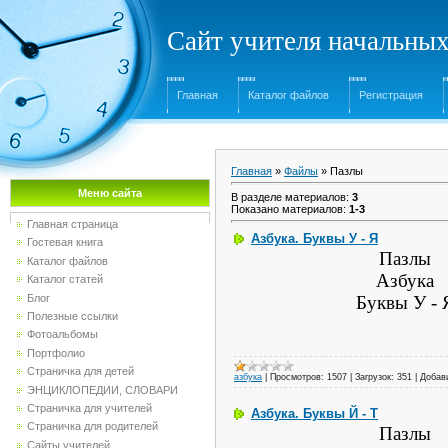
Сайт учителя начальны
Главная
Каталог файлов
Регистрация
Главная
»
Файлы
» Пазлы
Меню сайта
В разделе материалов
:
3
Показано материалов
:
1-3
Главная страница
Азбука. Буквы У - Я
Гостевая книга
Пазлы
Каталог файлов
Азбука
Каталог статей
Блог
Буквы У - 
Полезные ссылки
Фотоальбомы
Портфолио
Страничка для детей
азбука
|
Просмотров:
1507
|
Загрузок:
351
|
Добав
ЭНЦИКЛОПЕДИИ, СЛОВАРИ
Страничка для учителей
Азбука. Буквы Й - Т
Страничка для родителей
Пазлы
Сайты учителей