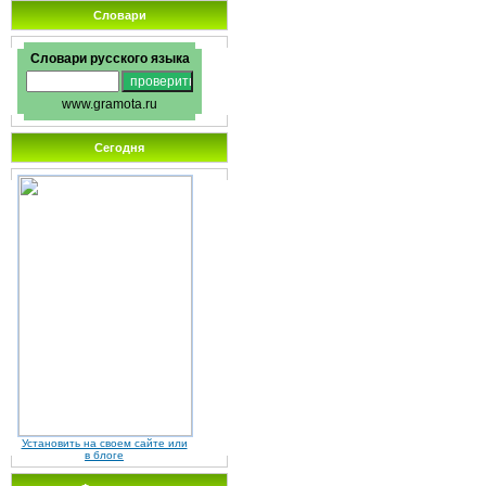
Словари
Словари русского языка
www.gramota.ru
Сегодня
Установить на своем сайте или
в блоге