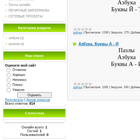
Азбука
Тесты онлайн
Буквы Й - 
ПЕЧАТНЫЕ МАТЕРИАЛЫ
СЕТЕВЫЕ ПРОЕКТЫ
Категории раздела
азбука
|
Просмотров:
1338
|
Загрузок:
275
|
Добав
азбука
[3]
Азбука. Буквы А - И
разное
[0]
Пазлы
Наш опрос
Азбука
Буквы А - 
Оцените мой сайт
Отлично
Хорошо
Неплохо
Плохо
азбука
|
Просмотров:
1195
|
Загрузок:
330
|
Добав
Ужасно
Результаты
|
Архив опросов
Всего ответов:
814
Статистика
Онлайн всего:
1
Гостей:
1
Пользователей:
0