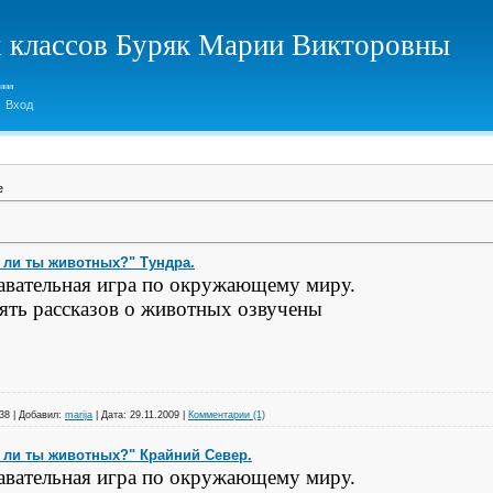
х классов Буряк Марии Викторовны
Вход
е
 ли ты животных?" Тундра.
авательная игра по окружающему миру.
ять рассказов о животных озвучены
38
|
Добавил:
marija
|
Дата:
29.11.2009
|
Комментарии (1)
 ли ты животных?" Крайний Север.
авательная игра по окружающему миру.