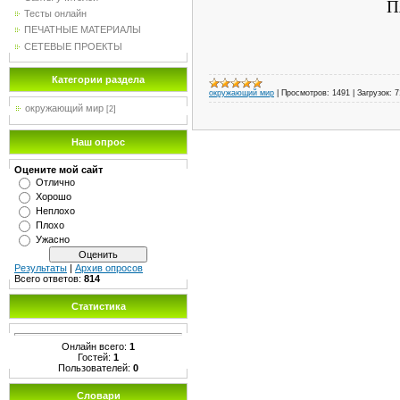
П
Тесты онлайн
ПЕЧАТНЫЕ МАТЕРИАЛЫ
СЕТЕВЫЕ ПРОЕКТЫ
Категории раздела
окружающий мир
|
Просмотров:
1491
|
Загрузок:
7
окружающий мир
[2]
Наш опрос
Оцените мой сайт
Отлично
Хорошо
Неплохо
Плохо
Ужасно
Результаты
|
Архив опросов
Всего ответов:
814
Статистика
Онлайн всего:
1
Гостей:
1
Пользователей:
0
Словари