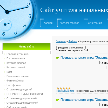
Сайт учителя начальны
Главная
Каталог файлов
Регистрация
Главная
»
Файлы
» Игры на уроках и посл
Меню сайта
В разделе материалов
:
2
Показано материалов
:
1-2
Главная страница
Познавательная игра "Знаешь
Гостевая книга
Позн
Каталог файлов
П
Каталог статей
Блог
Полезные ссылки
Фотоальбомы
Портфолио
Страничка для детей
окружающий мир
|
Просмотров:
1933
|
Загрузок:
8
ЭНЦИКЛОПЕДИИ, СЛОВАРИ
Страничка для учителей
Познавательная игра "Знаешь
Страничка для родителей
Позн
Сайты учителей