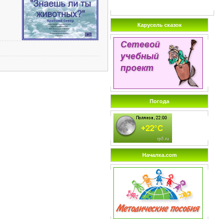
Карусель сказок
Погода
Началка.com