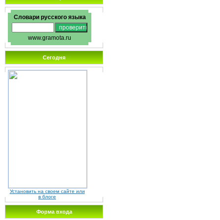
Словари русского языка
www.gramota.ru
Сегодня
Установить на своем сайте или
в блоге
Форма входа