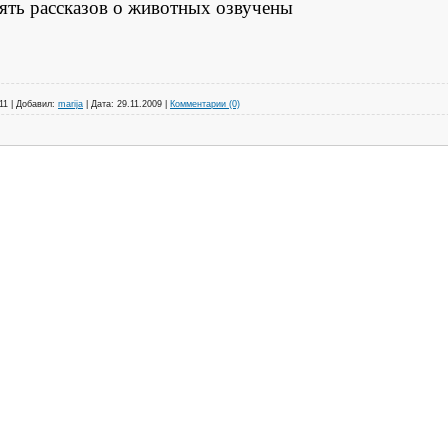
ять рассказов о животных озвучены
11
|
Добавил:
marija
|
Дата:
29.11.2009
|
Комментарии (0)