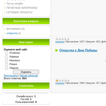
Тесты онлайн
ПЕЧАТНЫЕ МАТЕРИАЛЫ
СЕТЕВЫЕ ПРОЕКТЫ
Категории раздела
фоторамки
[10]
открытки
[3]
открытки
|
Просмотров:
1427
|
Загрузок:
203
|
Доб
Наш опрос
Оцените мой сайт
Открытка к Дню Победы
Отлично
Хорошо
Неплохо
Плохо
Ужасно
Результаты
|
Архив опросов
Всего ответов:
814
открытки
|
Просмотров:
1550
|
Загрузок:
227
|
Доб
Статистика
Онлайн всего:
1
Гостей:
1
Пользователей:
0