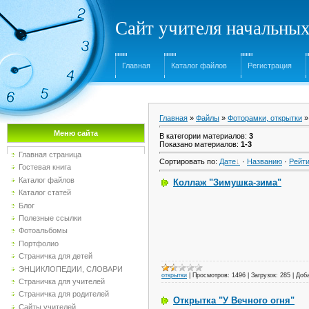
Сайт учителя начальны
Главная
Каталог файлов
Регистрация
Главная
»
Файлы
»
Фоторамки, открытки
»
Меню сайта
В категории материалов
:
3
Показано материалов
:
1-3
Главная страница
Сортировать по
:
Дате
·
Названию
·
Рейти
Гостевая книга
Каталог файлов
Коллаж "Зимушка-зима"
Каталог статей
Блог
Полезные ссылки
Фотоальбомы
Портфолио
Страничка для детей
ЭНЦИКЛОПЕДИИ, СЛОВАРИ
открытки
|
Просмотров:
1496
|
Загрузок:
285
|
Доб
Страничка для учителей
Страничка для родителей
Открытка "У Вечного огня"
Сайты учителей