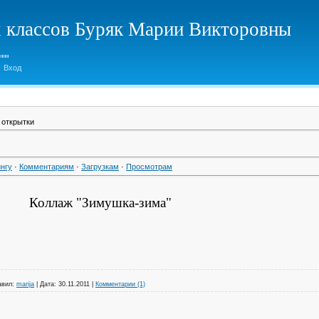
х классов Буряк Марии Викторовны
Вход
 открытки
нгу
·
Комментариям
·
Загрузкам
·
Просмотрам
Коллаж "Зимушка-зима"
авил:
marija
|
Дата:
30.11.2011
|
Комментарии (1)