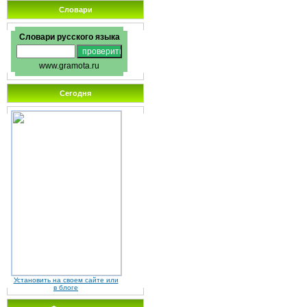
Словари
Словари русского языка
www.gramota.ru
Сегодня
Установить на своем сайте или
в блоге