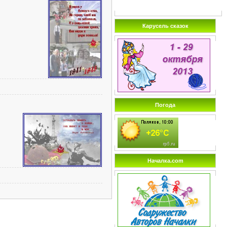
Карусель сказок
Погода
Началка.com